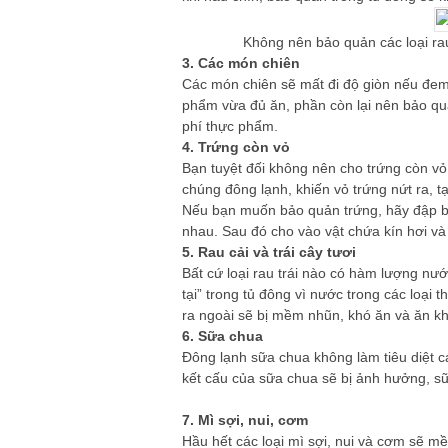
Không nên bảo quản các loại ra
3. Các món chiên
Các món chiên sẽ mất đi độ giòn nếu đem
phẩm vừa đủ ăn, phần còn lại nên bảo quả
phí thực phẩm.
4. Trứng còn vỏ
Bạn tuyệt đối không nên cho trứng còn v
chúng đông lạnh, khiến vỏ trứng nứt ra, t
Nếu bạn muốn bảo quản trứng, hãy đập bỏ
nhau. Sau đó cho vào vật chứa kín hơi và
5. Rau cải và trái cây tươi
Bất cứ loại rau trái nào có hàm lượng nướ
tại” trong tủ đông vì nước trong các loại
ra ngoài sẽ bị mềm nhũn, khó ăn và ăn k
6. Sữa chua
Đông lạnh sữa chua không làm tiêu diệt cá
kết cấu của sữa chua sẽ bị ảnh hưởng, s
7. Mì sợi, nui, cơm
Hầu hết các loại mì sợi, nui và cơm sẽ m