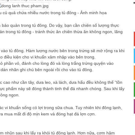
u củ quả chứa nhiều nước trong tủ đông - Ảnh minh họa
 bảo quản trong tủ đông. Do vậy, bạn cần chiên số lượng thực
n trong tủ đông - tránh thức ăn chiên thừa ăn không ngon, lãng
ỏ vào tủ đông. Hàm lượng nước bên trong trứng sẽ mở rộng ra khi
ạo điều kiện cho vi khuẩn xâm nhập vào bên trong.
 phần vỏ, đánh cho lòng đỏ và lòng trắng trứng quyện vào
 dán nhãn ghi chú bên ngoài rồi cho vào tủ đông.
c cao như cần tây, dưa leo, xà lách, dưa hấu đều không thể “tồn
 thực phẩm này sẽ đóng thành tinh thể đá nhanh chóng. Sau khi lấy
hông ngon.
c vi khuẩn sống có lợi trong sữa chua. Tuy nhiên khi đông lạnh,
ữa mua mất đi độ mịn kem và đóng hạt đá lợn cợn.
ềm nhũn sau khi lấy ra khỏi tủ đông lạnh. Hơn nữa, cơm hâm