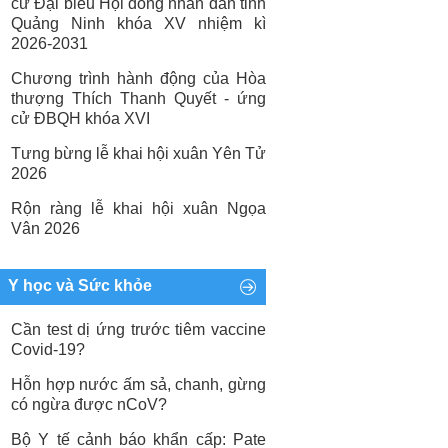
cử Đại biểu Hội đồng nhân dân tỉnh
Quảng Ninh khóa XV nhiệm kì
2026-2031
Chương trình hành động của Hòa
thượng Thích Thanh Quyết - ứng
cử ĐBQH khóa XVI
Tưng bừng lễ khai hội xuân Yên Tử
2026
Rộn ràng lễ khai hội xuân Ngọa
Vân 2026
Y học và Sức khỏe
Cần test dị ứng trước tiêm vaccine
Covid-19?
Hỗn hợp nước ấm sả, chanh, gừng
có ngừa được nCoV?
Bộ Y tế cảnh báo khẩn cấp: Pate