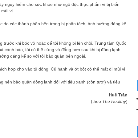
 gây nguy hiểm cho sức khỏe như ngộ độc thực phẩm vì bị biến
 mùi vị.
c do các thành phần bên trong bị phân tách, ảnh hưởng đáng kể
.
g trước khi bóc vỏ hoặc để tỏi không bị lên chồi. Trung tâm Quốc
 cảnh báo, tỏi có thể cứng và đắng hơn sau khi bị đông lạnh.
hưởng đáng kể so với tỏi bảo quản bên ngoài.
hích hợp cho vào tủ đông. Củ hành và ớt bột có thể mất đi mùi vị
g nên bảo quản đông lạnh đối với tiêu xanh (còn tươi) và tiêu
Huệ Trần
(theo
The Healthy
)