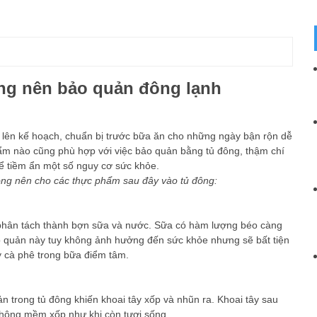
g nên bảo quản đông lạnh
c lên kế hoạch, chuẩn bị trước bữa ăn cho những ngày bận rộn dễ
ẩm nào cũng phù hợp với việc bảo quản bằng tủ đông, thậm chí
ể tiềm ẩn một số nguy cơ sức khỏe.
ông nên cho các thực phẩm sau đây vào tủ đông:
 phân tách thành bợn sữa và nước. Sữa có hàm lượng béo càng
ảo quản này tuy không ảnh hưởng đến sức khỏe nhưng sẽ bất tiện
 cà phê trong bữa điểm tâm.
n trong tủ đông khiến khoai tây xốp và nhũn ra. Khoai tây sau
không mềm xốp như khi còn tươi sống.