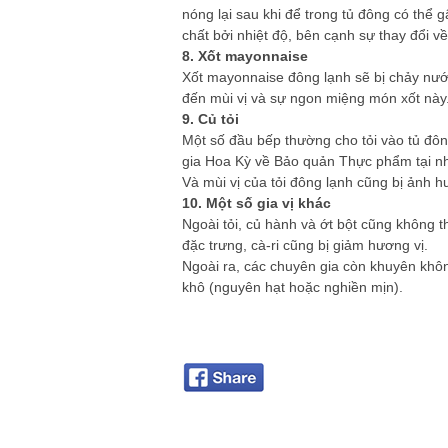
nóng lại sau khi để trong tủ đông có thể
chất bởi nhiệt độ, bên cạnh sự thay đổi về
8. Xốt mayonnaise
Xốt mayonnaise đông lạnh sẽ bị chảy nướ
đến mùi vị và sự ngon miệng món xốt này
9. Củ tỏi
Một số đầu bếp thường cho tỏi vào tủ đôn
gia Hoa Kỳ về Bảo quản Thực phẩm tại nhà
Và mùi vị của tỏi đông lạnh cũng bị ảnh 
10. Một số gia vị khác
Ngoài tỏi, củ hành và ớt bột cũng không t
đặc trưng, cà-ri cũng bị giảm hương vị.
Ngoài ra, các chuyên gia còn khuyên khôn
khô (nguyên hạt hoặc nghiền mịn).