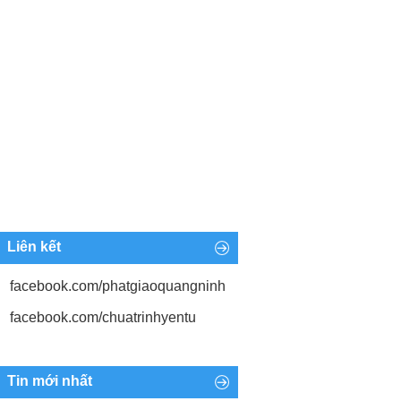
Liên kết
facebook.com/phatgiaoquangninh
facebook.com/chuatrinhyentu
Tin mới nhất