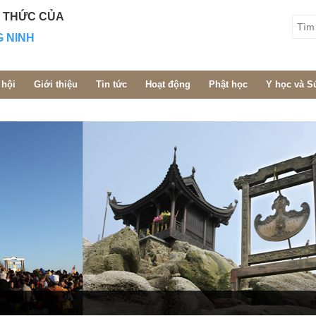
H THỨC CỦA
G NINH
 hội
Giới thiệu
Tin tức
Hoạt động
Phật học
Y học và S