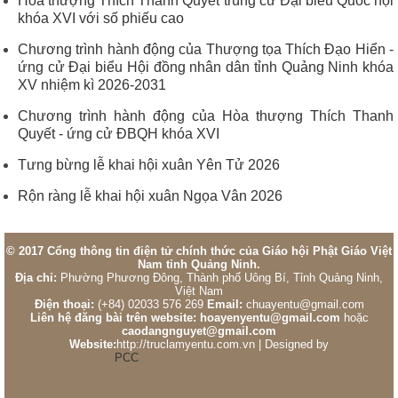
Hòa thượng Thích Thanh Quyết trúng cử Đại biểu Quốc hội
khóa XVI với số phiếu cao
Chương trình hành động của Thượng tọa Thích Đạo Hiển -
ứng cử Đại biểu Hội đồng nhân dân tỉnh Quảng Ninh khóa
XV nhiệm kì 2026-2031
Chương trình hành động của Hòa thượng Thích Thanh
Quyết - ứng cử ĐBQH khóa XVI
Tưng bừng lễ khai hội xuân Yên Tử 2026
Rộn ràng lễ khai hội xuân Ngọa Vân 2026
© 2017 Cổng thông tin điện tử chính thức của Giáo hội Phật Giáo Việt
Nam tỉnh Quảng Ninh.
Địa chỉ:
Phường Phương Đông, Thành phố Uông Bí, Tỉnh Quảng Ninh,
Việt Nam
Điện thoại:
(+84) 02033 576 269
Email:
chuayentu@gmail.com
Liên hệ đăng bài trên website: hoayenyentu@gmail.com
hoặc
caodangnguyet@gmail.com
Website:
http://truclamyentu.com.vn | Designed by
PCC
https://chuyenngoaingu.com