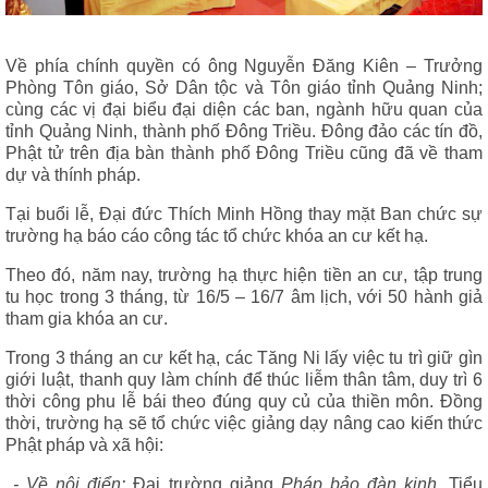
Về phía chính quyền có ông Nguyễn Đăng Kiên – Trưởng
Phòng Tôn giáo, Sở Dân tộc và Tôn giáo tỉnh Quảng Ninh;
cùng các vị đại biểu đại diện các ban, ngành hữu quan của
tỉnh Quảng Ninh, thành phố Đông Triều. Đông đảo các tín đồ,
Phật tử trên địa bàn thành phố Đông Triều cũng đã về tham
dự và thính pháp.
Tại buổi lễ, Đại đức Thích Minh Hồng thay mặt Ban chức sự
trường hạ báo cáo công tác tổ chức khóa an cư kết hạ.
Theo đó, năm nay, trường hạ thực hiện tiền an cư, tập trung
tu học trong 3 tháng, từ 16/5 – 16/7 âm lịch, với 50 hành giả
tham gia khóa an cư.
Trong 3 tháng an cư kết hạ, các Tăng Ni lấy việc tu trì giữ gìn
giới luật, thanh quy làm chính để thúc liễm thân tâm, duy trì 6
thời công phu lễ bái theo đúng quy củ của thiền môn. Đồng
thời, trường hạ sẽ tổ chức việc giảng dạy nâng cao kiến thức
Phật pháp và xã hội:
- Về nội điển:
Đại trường giảng
Pháp bảo đàn kinh,
Tiểu