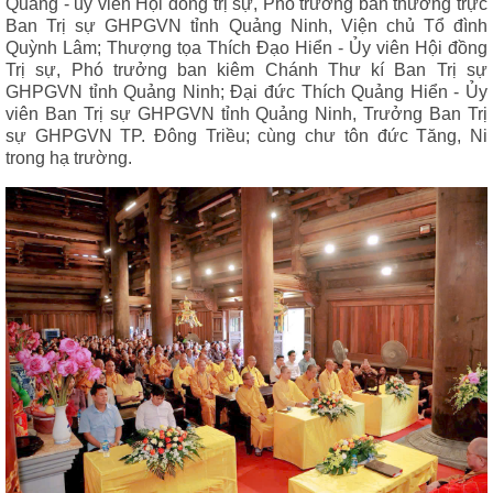
Quang - ủy viên Hội đồng trị sự, Phó trưởng ban thường trực
Ban Trị sự GHPGVN tỉnh Quảng Ninh, Viện chủ Tổ đình
Quỳnh Lâm; Thượng tọa Thích Đạo Hiển - Ủy viên Hội đồng
Trị sự, Phó trưởng ban kiêm Chánh Thư kí Ban Trị sự
GHPGVN tỉnh Quảng Ninh; Đại đức Thích Quảng Hiển - Ủy
viên Ban Trị sự GHPGVN tỉnh Quảng Ninh, Trưởng Ban Trị
sự GHPGVN TP. Đông Triều; cùng chư tôn đức Tăng, Ni
trong hạ trường.