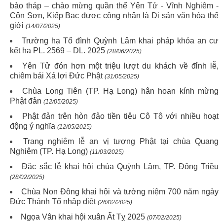
bảo tháp – chào mừng quần thể Yên Tử - Vĩnh Nghiêm -
Côn Sơn, Kiếp Bạc được công nhận là Di sản văn hóa thế
giới
(14/07/2025)
Trường hạ Tổ đình Quỳnh Lâm khai pháp khóa an cư
kết hạ PL. 2569 – DL. 2025
(28/06/2025)
Yên Tử đón hơn một triệu lượt du khách về đỉnh lễ,
chiêm bái Xá lợi Đức Phật
(31/05/2025)
Chùa Long Tiên (TP. Hạ Long) hân hoan kính mừng
Phật đản
(12/05/2025)
Phật đản trên hòn đảo tiền tiêu Cô Tô với nhiều hoạt
động ý nghĩa
(12/05/2025)
Trang nghiêm lễ an vị tượng Phật tại chùa Quang
Nghiêm (TP. Hạ Long)
(11/03/2025)
Đặc sắc lễ khai hội chùa Quỳnh Lâm, TP. Đông Triều
(28/02/2025)
Chùa Non Đông khai hội và tưởng niệm 700 năm ngày
Đức Thánh Tổ nhập diệt
(26/02/2025)
Ngọa Vân khai hội xuân Ất Tỵ 2025
(07/02/2025)